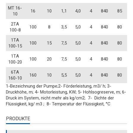
МТ 16-
16
10
1,1
4,0
4
840
85
10
2ТA
100
8
3,5
5,0
4
840
80
100-8
1ТA
100
15
7,5
5,0
4
840
80
100-15
1ТA
100
20
7,5
5,0
4
840
80
100-20
6ТA
160
10
5,5
5,0
4
840
80
160-10
1-Bezeichnung der Pumpe;2- Förderleistung, m3/ h; 3-
Druckhöhe, m; 4- Motorleistung, KW; 5- Hohlsogreserve, m; 6-
Druck im System, nicht mehr als kg/cm2; 7- Dichte der
Flüssigkeit, kg/ m3 ; 8- Temperatur der Flüssigkeit, °C
PRODUKTE