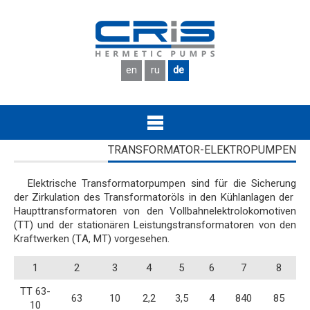
Skip to main content
en
ru
de
TRANSFORMATOR-ELEKTROPUMPEN
Elektrische Transformatorpumpen sind für die Sicherung
der Zirkulation des Transformatoröls in den Kühlanlagen der
Haupttransformatoren von den Vollbahnelektrolokomotiven
(ТТ) und der stationären Leistungstransformatoren von den
Kraftwerken (ТA, МТ) vorgesehen.
1
2
3
4
5
6
7
8
ТТ 63-
63
10
2,2
3,5
4
840
85
10